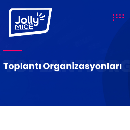
TOPLANTI OR
Toplantı Organizasyonları